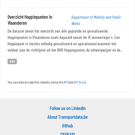
Overzicht Hoppinpunten in
Department of Mobility and Public
Vlaanderen
Works
De dataset bevat het overzicht van alle geplande en gerealiseerde
Hoppinpunten in Vlaanderen zoals bepaald vanuit de 15 vervoerregio's. Een
Hoppinpunt is slechts volledig gerealiseerd en operationeel wanneer het
voldoet aan de richtlijnen uit het BVR Hoppinpunten, de ontwerpwijzer en de...
WMS
You can also access this registry using the
API
(see
API Docs
).
Follow us on LinkedIn
About Transportdata.be
Github
CKAN API