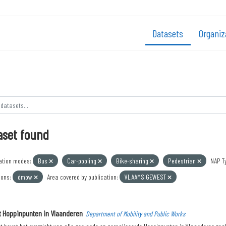
Datasets
Organiz
aset found
ation modes:
Bus
Car-pooling
Bike-sharing
Pedestrian
NAP T
ions:
dmow
Area covered by publication:
VLAAMS GEWEST
t Hoppinpunten in Vlaanderen
Department of Mobility and Public Works