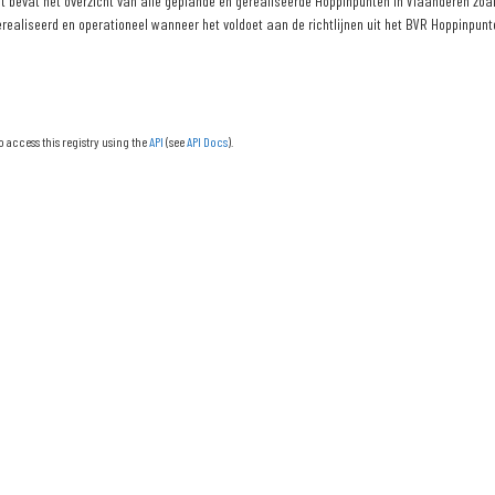
 bevat het overzicht van alle geplande en gerealiseerde Hoppinpunten in Vlaanderen zoals
erealiseerd en operationeel wanneer het voldoet aan de richtlijnen uit het BVR Hoppinpunte
o access this registry using the
API
(see
API Docs
).