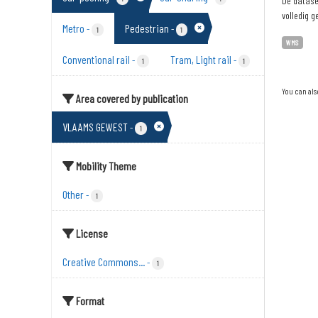
De dataset
volledig g
Metro
Pedestrian
-
-
1
1
WMS
Conventional rail
Tram, Light rail
-
-
1
1
You can als
Area covered by publication
VLAAMS GEWEST
-
1
Mobility Theme
Other
-
1
License
Creative Commons...
-
1
Format