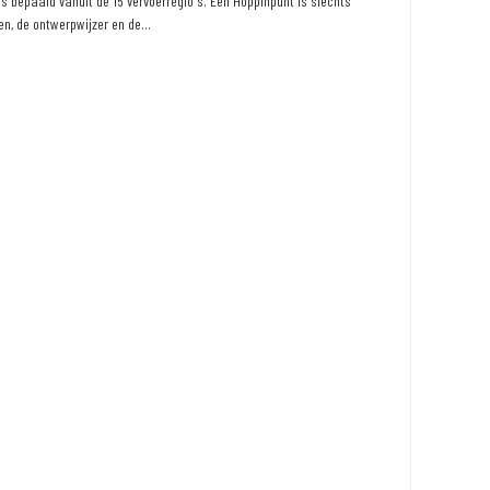
 bepaald vanuit de 15 vervoerregio's. Een Hoppinpunt is slechts
n, de ontwerpwijzer en de...