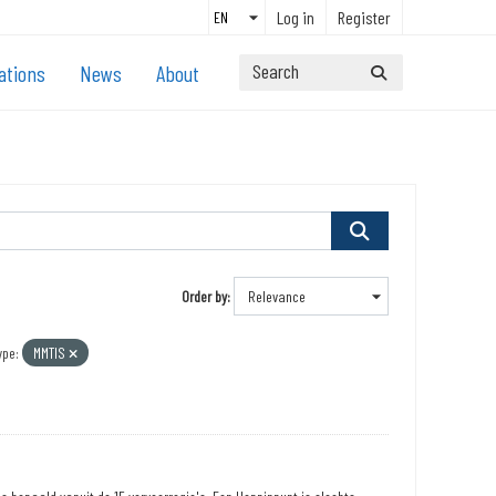
Log in
Register
ations
News
About
Order by
ype:
MMTIS