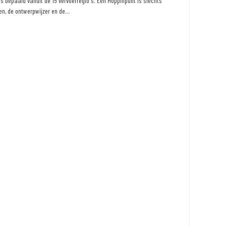
 bepaald vanuit de 15 vervoerregio's. Een Hoppinpunt is slechts
n, de ontwerpwijzer en de...