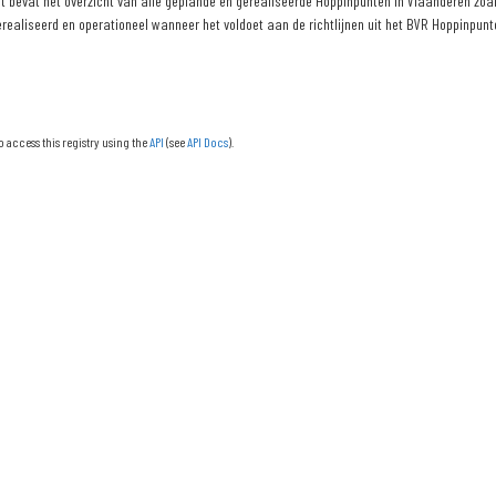
 bevat het overzicht van alle geplande en gerealiseerde Hoppinpunten in Vlaanderen zoals
erealiseerd en operationeel wanneer het voldoet aan de richtlijnen uit het BVR Hoppinpunte
o access this registry using the
API
(see
API Docs
).