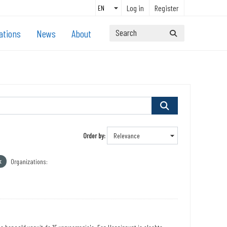
Log in
Register
ations
News
About
Order by
Organizations: