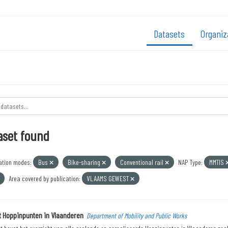
Datasets
Organiz
aset found
ation modes:
Bus
Bike-sharing
Conventional rail
NAP Type:
MMTIS
Area covered by publication:
VLAAMS GEWEST
t Hoppinpunten in Vlaanderen
Department of Mobility and Public Works