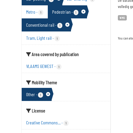
De dataset
volledig g
Metro
Pedestrian
-
-
1
1
WMS
Conventional rail
-
1
Tram, Light rail
-
You can als
1
Area covered by publication
VLAAMS GEWEST
-
1
Mobility Theme
Other
-
1
License
Creative Commons...
-
1