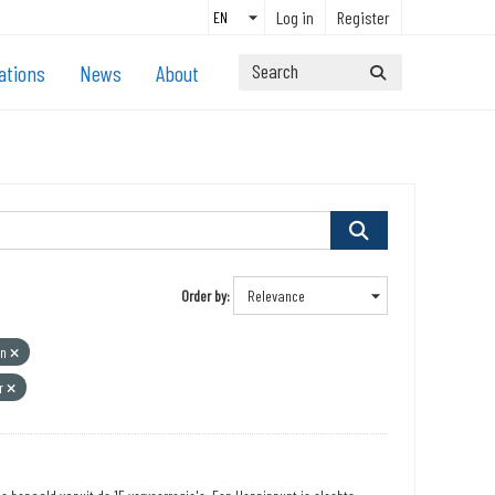
Log in
Register
ations
News
About
Order by
an
r