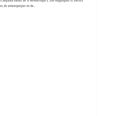
 bepaald vanuit de 15 vervoerregio's. Een Hoppinpunt is slechts
n, de ontwerpwijzer en de...