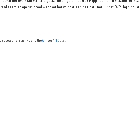
 bevat het overzicht van alle geplande en gerealiseerde Hoppinpunten in Vlaanderen zoals
erealiseerd en operationeel wanneer het voldoet aan de richtlijnen uit het BVR Hoppinpunte
o access this registry using the
API
(see
API Docs
).