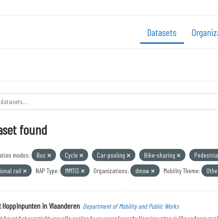
Datasets
Organiz
aset found
ation modes:
Bus
Cycle
Car-pooling
Bike-sharing
Pedestri
onal rail
NAP Type:
MMTIS
Organizations:
dmow
Mobility Theme:
Othe
t Hoppinpunten in Vlaanderen
Department of Mobility and Public Works