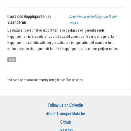
Overzicht Hoppinpunten in
Department of Mobility and Public
Vlaanderen
Works
De dataset bevat het overzicht van alle geplande en gerealiseerde
Hoppinpunten in Vlaanderen zoals bepaald vanuit de 15 vervoerregio's. Een
Hoppinpunt is slechts volledig gerealiseerd en operationeel wanneer het
voldoet aan de richtlijnen uit het BVR Hoppinpunten, de ontwerpwijzer en de...
WMS
You can also access this registry using the
API
(see
API Docs
).
Follow us on LinkedIn
About Transportdata.be
Github
CKAN API