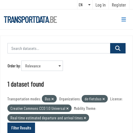
Skip to main content
Log in
Register
TRANSPORTDATA
.BE
Order by
1 dataset found
Transportation modes:
Bus
Organizations:
de-fietsbus
License:
Creative Commons CC0 1.0 Universal
Mobility Theme:
Real-time estimated departure and arrival times
Filter Results