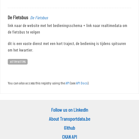
De Fietsbus
De Fietsbus
link naar de website met het bedieningsschema + link naar realtimedata om
de fietsbus te volgen
dit is een vaste dienst met een kort traject, de bediening is tijdens spitsuren
om het kwartier.
HTTP/HTTPS
You can also access this registry using the
API
(see
API Docs
).
Follow us on LinkedIn
About Transportdata.be
Github
CKAN API