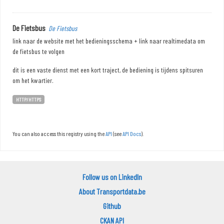
De Fietsbus
De Fietsbus
link naar de website met het bedieningsschema + link naar realtimedata om
de fietsbus te volgen
dit is een vaste dienst met een kort traject, de bediening is tijdens spitsuren
om het kwartier.
HTTP/HTTPS
You can also access this registry using the
API
(see
API Docs
).
Follow us on LinkedIn
About Transportdata.be
Github
CKAN API