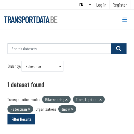
Skip to main content
Log in
Register
TRANSPORTDATA
.BE
Order by
1 dataset found
Transportation modes:
Bike-sharing
Tram, Light rail
Pedestrian
Organizations:
dmow
Filter Results