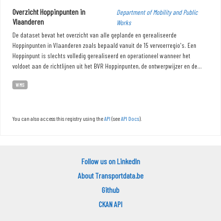
Overzicht Hoppinpunten in
Department of Mobility and Public
Vlaanderen
Works
De dataset bevat het overzicht van alle geplande en gerealiseerde
Hoppinpunten in Vlaanderen zoals bepaald vanuit de 15 vervoerregio's. Een
Hoppinpunt is slechts volledig gerealiseerd en operationeel wanneer het
voldoet aan de richtlijnen uit het BVR Hoppinpunten, de ontwerpwijzer en de...
WMS
You can also access this registry using the
API
(see
API Docs
).
Follow us on LinkedIn
About Transportdata.be
Github
CKAN API