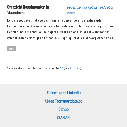
Overzicht Hoppinpunten in
Department of Mobility and Public
Vlaanderen
Works
De dataset bevat het overzicht van alle geplande en gerealiseerde
Hoppinpunten in Vlaanderen zoals bepaald vanuit de 15 vervoerregio's. Een
Hoppinpunt is slechts volledig gerealiseerd en operationeel wanneer het
voldoet aan de richtlijnen uit het BVR Hoppinpunten, de ontwerpwijzer en de...
WMS
You can also access this registry using the
API
(see
API Docs
).
Follow us on LinkedIn
About Transportdata.be
Github
CKAN API