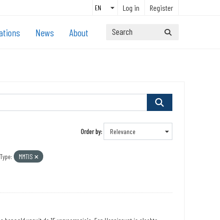
Log in
Register
ations
News
About
Order by
Type:
MMTIS