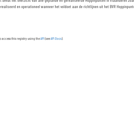
 bevat het overzicht van alle geplande en gerealiseerde Hoppinpunten in Vlaanderen zoals
erealiseerd en operationeel wanneer het voldoet aan de richtlijnen uit het BVR Hoppinpunte
o access this registry using the
API
(see
API Docs
).