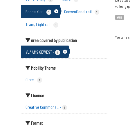
De dataset
volledig g
Pedestrian
Conventional rail
-
-
1
1
WMS
Tram, Light rail
-
1
You can als
Area covered by publication
VLAAMS GEWEST
-
1
Mobility Theme
Other
-
1
License
Creative Commons...
-
1
Format