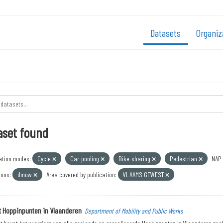
Datasets
Organiz
aset found
ation modes:
Cycle
Car-pooling
Bike-sharing
Pedestrian
NAP 
ions:
dmow
Area covered by publication:
VLAAMS GEWEST
t Hoppinpunten in Vlaanderen
Department of Mobility and Public Works