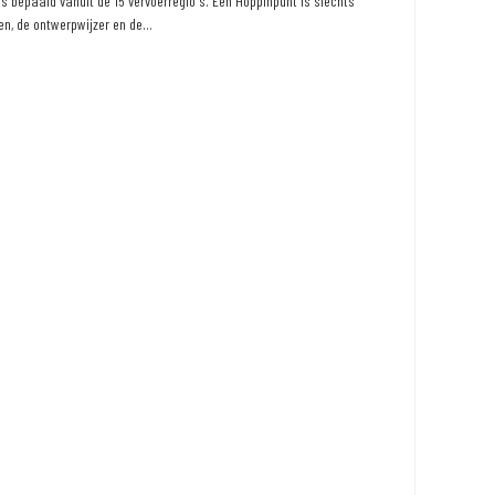
 bepaald vanuit de 15 vervoerregio's. Een Hoppinpunt is slechts
n, de ontwerpwijzer en de...