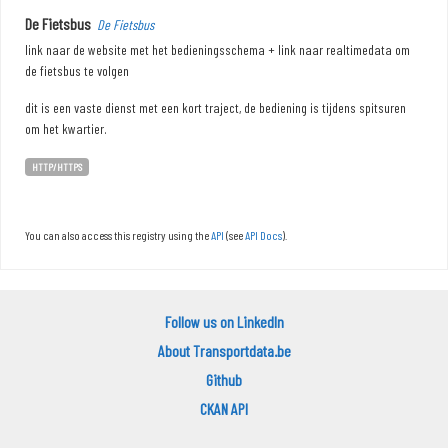
De Fietsbus
De Fietsbus
link naar de website met het bedieningsschema + link naar realtimedata om
de fietsbus te volgen
dit is een vaste dienst met een kort traject, de bediening is tijdens spitsuren
om het kwartier.
HTTP/HTTPS
You can also access this registry using the
API
(see
API Docs
).
Follow us on LinkedIn
About Transportdata.be
Github
CKAN API