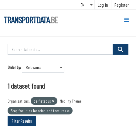
Skip to main content
Log in
Register
TRANSPORTDATA
.BE
Order by
1 dataset found
Organizations:
de-fietsbus
Mobility Theme:
Stop facilities location and features
Filter Results